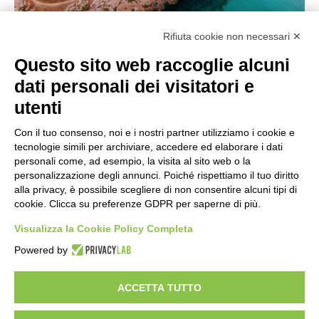
Rifiuta cookie non necessari ✕
Questo sito web raccoglie alcuni
dati personali dei visitatori e
Febbraio 17, 2026
utenti
Canneto Beach investe in
Con il tuo consenso, noi e i nostri partner utilizziamo i cookie e
sostenibilità ed energia del futuro
tecnologie simili per archiviare, accedere ed elaborare i dati
personali come, ad esempio, la visita al sito web o la
personalizzazione degli annunci. Poiché rispettiamo il tuo diritto
News
alla privacy, è possibile scegliere di non consentire alcuni tipi di
cookie. Clicca su preferenze GDPR per saperne di più.
Read More
Visualizza la Cookie Policy Completa
Powered by
1
2
ACCETTA TUTTO