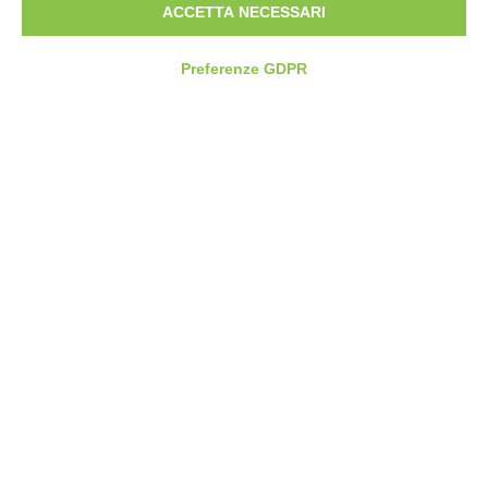
ACCETTA NECESSARI
Preferenze GDPR
Fb.
/
Ig.
/
Contattaci
Dove siamo
Via Argentina 200,
74020 Leporano